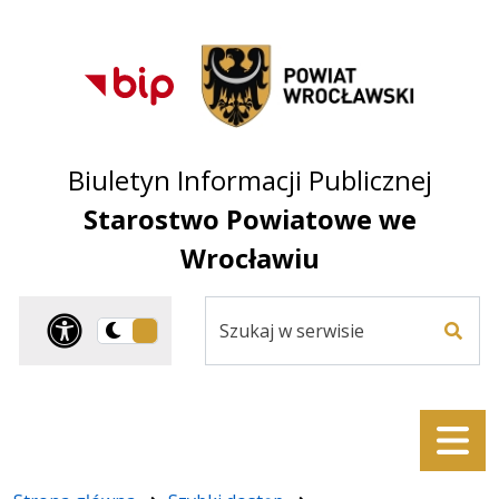
Przejdź do treści
Przejdź do mapy
Przejdź do
głównego menu
serwisu
Biuletyn Informacji Publicznej
Starostwo Powiatowe we
Wrocławiu
Szukaj
Panel dostosowania ułat
Przełącz
w
Szuka
na
serwisie
wersję
ciemną
Menu