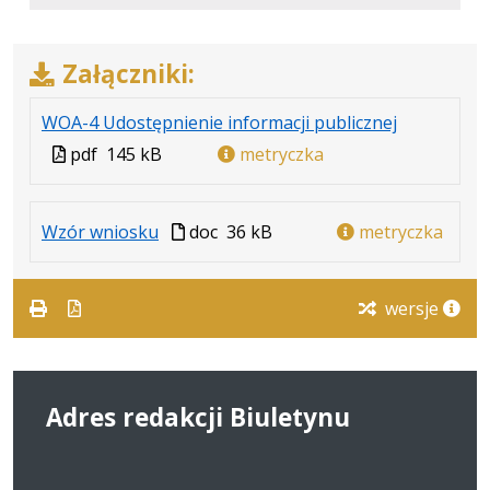
Załączniki:
.
.
.
WOA-4 Udostępnienie informacji publicznej
Plik
Rozmiar
Otwiera
Plik
pdf
145 kB
metryczka
w
pliku:
się
w
formacie:
145
w
formacie
pdf
kB
nowej
.
.
Plik
Wzór wniosku
doc
36 kB
metryczka
karcie.
Plik
Rozmiar
w
w
pliku:
formacie
wersje
formacie:
36
doc
kB
Adres redakcji Biuletynu