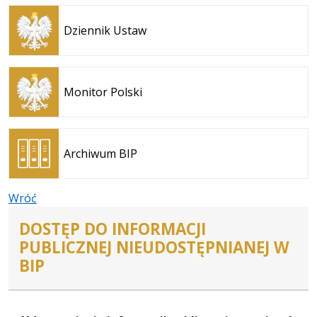
Otwiera
się w
Dziennik Ustaw
nowej
karcie
Otwiera
się w
Monitor Polski
nowej
karcie
Otwiera
się w
Archiwum BIP
nowej
karcie
Wróć
DOSTĘP DO INFORMACJI
PUBLICZNEJ NIEUDOSTĘPNIANEJ W
BIP