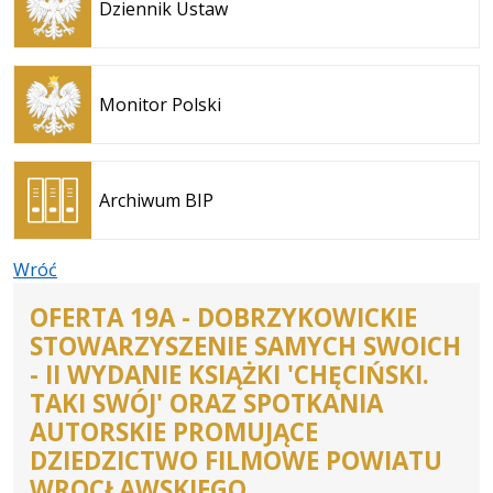
Dziennik Ustaw
nowej
karcie
Otwiera
się w
Monitor Polski
nowej
karcie
Otwiera
się w
Archiwum BIP
nowej
karcie
Wróć
OFERTA 19A - DOBRZYKOWICKIE
STOWARZYSZENIE SAMYCH SWOICH
- II WYDANIE KSIĄŻKI 'CHĘCIŃSKI.
TAKI SWÓJ' ORAZ SPOTKANIA
AUTORSKIE PROMUJĄCE
DZIEDZICTWO FILMOWE POWIATU
WROCŁAWSKIEGO