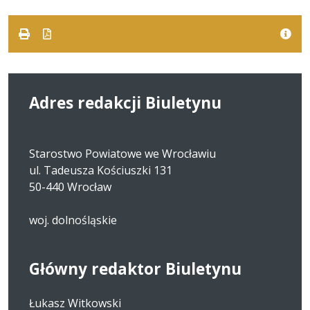
pdf
kB
nowe
karci
Adres redakcji Biuletynu
Starostwo Powiatowe we Wrocławiu
ul. Tadeusza Kościuszki 131
50-440 Wrocław
woj. dolnośląskie
Główny redaktor Biuletynu
Łukasz Witkowski