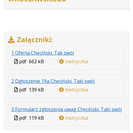
Załączniki:
.
.
.
1 Oferta Chęciński. Tak swój
Plik
Rozmiar
Otwiera
Plik
pdf
662 kB
metryczka
w
pliku:
się
w
formacie:
662
w
formacie
.
.
.
2 Ogłoszenie 19a Chęciński. Taki swój
pdf
kB
nowej
Plik
Rozmiar
Otwiera
karcie.
Plik
pdf
139 kB
metryczka
w
pliku:
się
w
formacie:
139
w
formacie
.
.
.
3 Formularz zgłoszenia uwag Chęciński. Taki swój
pdf
kB
nowej
Plik
Rozm
Otwi
karcie.
Plik
pdf
119 kB
metryczka
w
pliku
się
w
forma
119
w
formacie