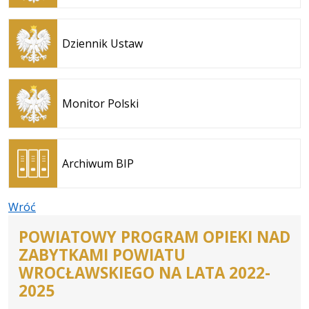
karcie
Otwiera
się w
Dziennik Ustaw
nowej
karcie
Otwiera
się w
Monitor Polski
nowej
karcie
Otwiera
się w
Archiwum BIP
nowej
karcie
Wróć
POWIATOWY PROGRAM OPIEKI NAD
ZABYTKAMI POWIATU
WROCŁAWSKIEGO NA LATA 2022-
2025