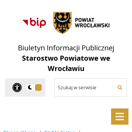
Przejdź do treści
Przejdź do mapy
Przejdź do
głównego menu
serwisu
Biuletyn Informacji Publicznej
Starostwo Powiatowe we
Wrocławiu
Szukaj
Panel dostosowania ułat
Przełącz
w
Szuka
na
serwisie
wersję
ciemną
Menu