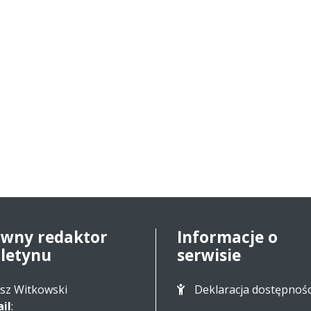
ówny redaktor
Informacje o
uletynu
serwisie
sz Witkowski
Deklaracja dostępnośc
il
: