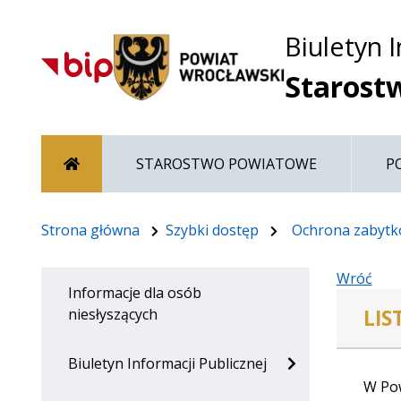
Biuletyn 
Starost
Strona główna
STAROSTWO POWIATOWE
P
Strona główna
Szybki dostęp
Ochrona zabyt
Wróć
Informacje dla osób
LIS
niesłyszących
Biuletyn Informacji Publicznej
W Pow