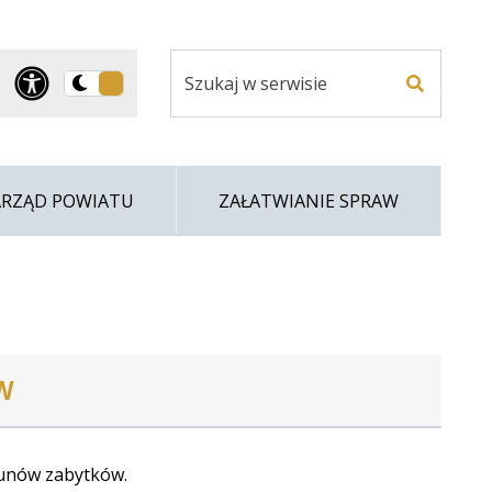
Szukaj
Panel dostosowania ułatwi
Przełącz
w
Szukaj
na
serwisie
wersję
ciemną
ARZĄD POWIATU
ZAŁATWIANIE SPRAW
W
unów zabytków.