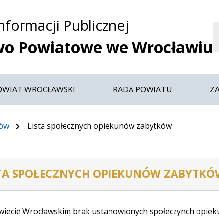
Przejdź do treści
Przejdź do mapy
Przejdź do
Informacji Publicznej
głównego menu
serwisu
wo Powiatowe we Wrocławiu
OWIAT WROCŁAWSKI
RADA POWIATU
Z
ków
Lista społecznych opiekunów zabytków
TA SPOŁECZNYCH OPIEKUNÓW ZABYTKÓ
iecie Wrocławskim brak ustanowionych społeczynch opiek