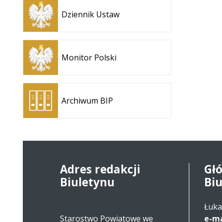
się w
Dziennik Ustaw
nowej
karcie
Otwiera
się w
Monitor Polski
nowej
karcie
Otwiera
się w
Archiwum BIP
nowej
karcie
Adres redakcji
Gł
Biuletynu
Bi
Łuka
Starostwo Powiatowe we
e-ma