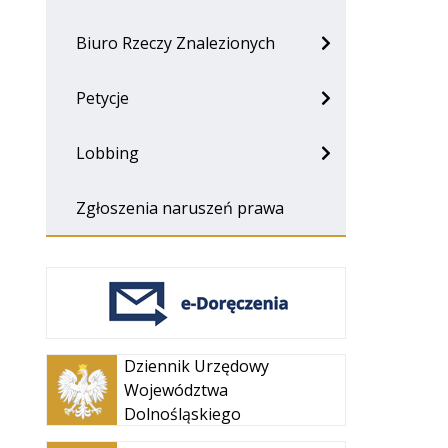
Biuro Rzeczy Znalezionych
Petycje
Lobbing
Zgłoszenia naruszeń prawa
Otwiera
Dziennik Urzędowy
się w
Województwa
nowej
Dolnośląskiego
karcie
Otwiera