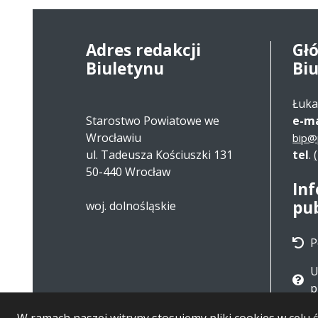
Adres redakcji
Gł
Biuletynu
Bi
Łuka
Starostwo Powiatowe we
e-ma
Wrocławiu
bip@
ul. Tadeusza Kościuszki 131
tel
.
50-440 Wrocław
In
pu
woj. dolnośląskie
P
U
p