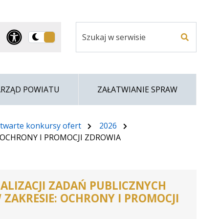
Szukaj
Panel dostosowania ułatwi
Przełącz
w
Szukaj
na
serwisie
wersję
ciemną
ARZĄD POWIATU
ZAŁATWIANIE SPRAW
twarte konkursy ofert
2026
sie: OCHRONY I PROMOCJI ZDROWIA
ALIZACJI ZADAŃ PUBLICZNYCH
ZAKRESIE: OCHRONY I PROMOCJI