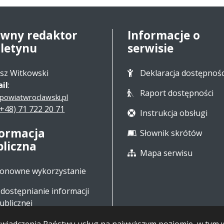
ówny redaktor
Informacje o
uletynu
serwisie
sz Witkowski
Deklaracja dostępnośc
il
:
Raport dostępności
powiatwroclawski.pl
(+48) 71 722 20 71
Instrukcja obsługi
formacja
Słownik skrótów
bliczna
Mapa serwisu
onowne wykorzystanie
dostępnianie informacji
ublicznej