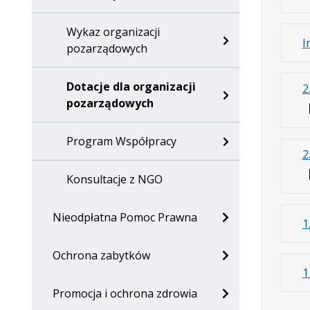
Wykaz organizacji
I
pozarządowych
Dotacje dla organizacji
2
pozarządowych
Program Współpracy
2
Konsultacje z NGO
Nieodpłatna Pomoc Prawna
1
Ochrona zabytków
1
Promocja i ochrona zdrowia