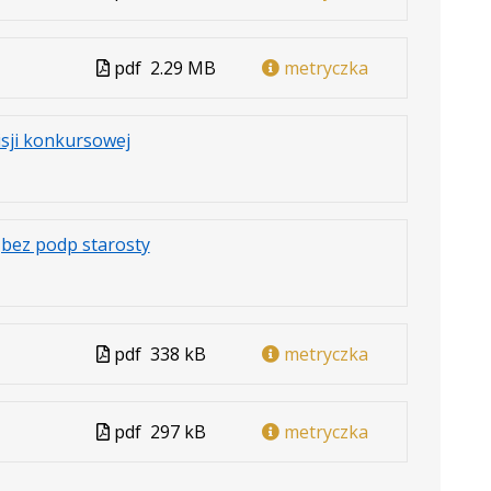
w
formacie
Plik
pdf
2.29 MB
metryczka
w
formacie
.
.
.
sji konkursowej
Plik
Rozmiar
Otwiera
w
pliku:
się
formacie:
697
w
.
.
.
ąbez podp starosty
pdf
kB
nowej
Plik
Rozmiar
Otwiera
karcie.
w
pliku:
się
formacie:
851
w
pdf
kB
nowej
Plik
pdf
338 kB
metryczka
karcie.
w
formacie
Plik
pdf
297 kB
metryczka
w
formacie