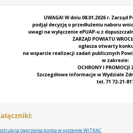
UWAGA! W dniu 08.01.2026 r. Zarząd
podjął decyzję o przedłużeniu naboru wnio
uwagi na wyłączenie ePUAP-u z dopuszczaln
ZARZĄD POWIATU WROC
ogłasza otwarty konku
na wsparcie realizacji zadań publicznych Po
w zakresie:
OCHRONY I PROMOCJI
Szczegółowe informacje w Wydziale Zdr
tel. 71 72-21-81
ałączniki:
.
.
.
nstrukcja tworzenia konta w systemie WITKAC