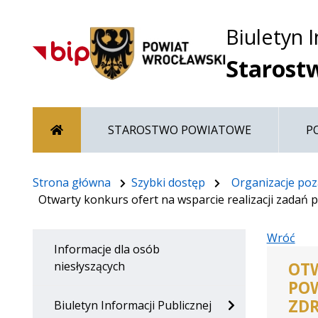
Biuletyn 
Starost
Strona główna
STAROSTWO POWIATOWE
P
Strona główna
Szybki dostęp
Organizacje po
Otwarty konkurs ofert na wsparcie realizacji zad
Wróć
Informacje dla osób
OTW
niesłyszących
POW
ZD
Biuletyn Informacji Publicznej