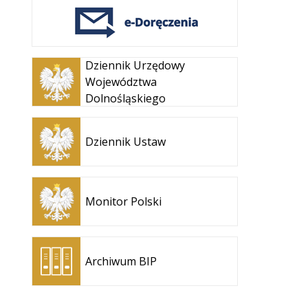
Otwiera
Dziennik Urzędowy
się w
Województwa
nowej
Dolnośląskiego
karcie
Otwiera
się w
Dziennik Ustaw
nowej
karcie
Otwiera
się w
Monitor Polski
nowej
karcie
Otwiera
się w
Archiwum BIP
nowej
karcie