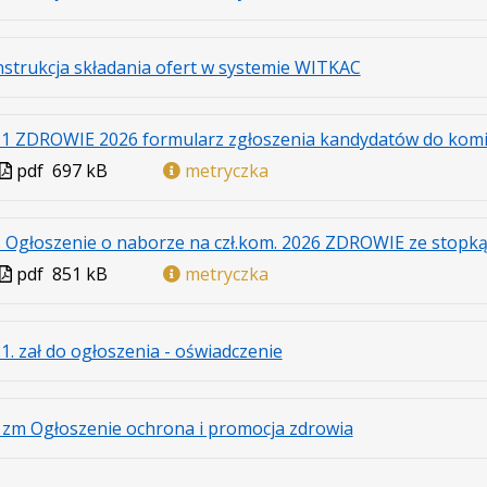
Plik
Rozmiar
Otwiera
w
pliku:
się
.
.
.
nstrukcja składania ofert w systemie WITKAC
formacie:
4.3
w
Plik
Rozmiar
Otwiera
pdf
MB
nowej
w
pliku:
się
karcie.
.1 ZDROWIE 2026 formularz zgłoszenia kandydatów do komi
formacie:
2.29
w
Plik
pdf
697 kB
metryczka
pdf
MB
nowej
w
karcie.
formacie
. Ogłoszenie o naborze na czł.kom. 2026 ZDROWIE ze stopk
Plik
pdf
851 kB
metryczka
w
formacie
.
.
.
.1. zał do ogłoszenia - oświadczenie
Plik
Rozmiar
Otwiera
w
pliku:
się
.
.
.
 zm Ogłoszenie ochrona i promocja zdrowia
formacie:
338
w
Plik
Rozmiar
Otwiera
pdf
kB
nowej
w
pliku:
się
karcie.