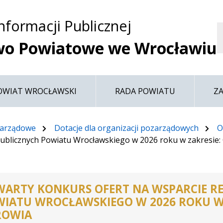
Przejdź do treści
Przejdź do mapy
Przejdź do
Informacji Publicznej
głównego menu
serwisu
wo Powiatowe we Wrocławiu
OWIAT WROCŁAWSKI
RADA POWIATU
Z
zarządowe
Dotacje dla organizacji pozarządowych
O
ań publicznych Powiatu Wrocławskiego w 2026 roku w zakre
ARTY KONKURS OFERT NA WSPARCIE RE
IATU WROCŁAWSKIEGO W 2026 ROKU W 
ROWIA