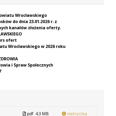
 Powiatu Wrocławskiego
sków do dnia 23.01.2026 r. z
ych kanałów złożenia oferty.
ŁAWSKIEGO
rs ofert
wiatu Wrocławskiego w 2026 roku
 ZDROWIA
owia i Spraw Społecznych
7
Plik
pdf
4.3 MB
metryczka