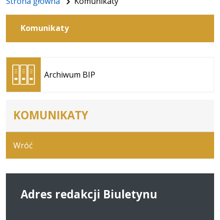
Strona główna
Komunikaty
Komunikaty
Otwiera
się w
Archiwum BIP
nowej
karcie
KOMUNIKATY
Wróć
Adres redakcji Biuletynu