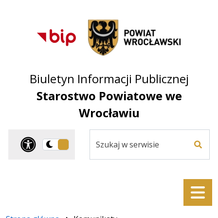
Przejdź do treści
Przejdź do mapy
Przejdź do
głównego menu
serwisu
Biuletyn Informacji Publicznej
Starostwo Powiatowe we
Wrocławiu
Szukaj
Panel dostosowania ułat
Przełącz
w
Szuka
na
serwisie
wersję
ciemną
Menu