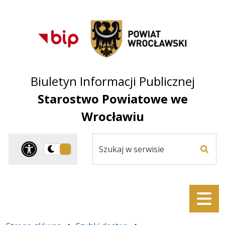
Przejdź do treści
Przejdź do mapy
Przejdź do
głównego menu
serwisu
Biuletyn Informacji Publicznej
Starostwo Powiatowe we
Wrocławiu
Szukaj
Panel dostosowania ułat
Przełącz
w
Szuka
na
serwisie
wersję
ciemną
Menu