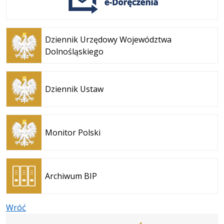
Otwiera
się w
Dziennik Urzędowy Województwa
nowej
Dolnośląskiego
karcie
Otwiera
się w
Dziennik Ustaw
nowej
karcie
Otwiera
się w
Monitor Polski
nowej
karcie
Otwiera
się w
Archiwum BIP
nowej
karcie
Wróć